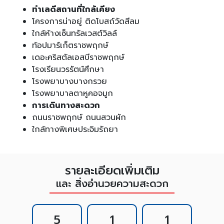
ทำเลดีสถานที่ใกล้เคียง
โครงการน่าอยู่ ติดโบสถ์วัดสีลม
ใกล้ห้างเซ็นทรัลเวสต์วิลล์
ท้อปมาร์เก็ตราชพฤกษ์
เดอะคริสตัลเอสบีราชพฤกษ์
โรงเรียนวรรัตน์ศึกษา
โรงพยาบางบางกรวย
โรงพยาบาลตาหูคอจมูก
การเดินทางสะดวก
ถนนราชพฤกษ์ ถนนสวนผัก
ใกล้ทางพิเศษประจิมรัถยา
รายละเอียดเพิ่มเติม
และ สิ่งอำนวยความสะดวก
5
1
1