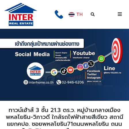
TH
ทาวน์เฮ้าส์ 3 ชั้น 21.3 ตร.ว. หมู่บ้านกลางเมือง
พหลโยธิน-วิภาวดี ใกล้รถไฟฟ้าสายสีเขียว สถานี
แยกคปอ. ซอยพหลโยธิน71ถนนพหลโยธิน ถนน