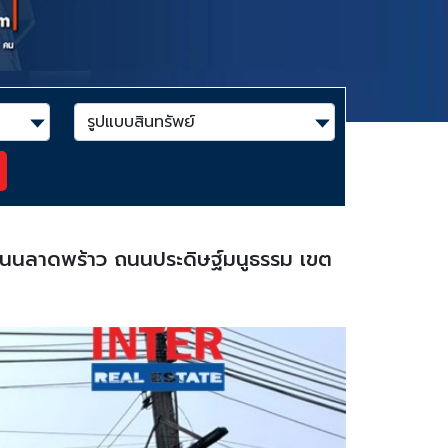
79 ถนนลาดพร้าว ถนนประดิษฐ์มนูธรรม เขต