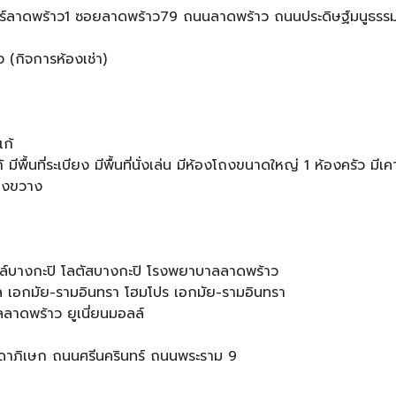
็นเตอร์ลาดพร้าว1 ซอยลาดพร้าว79 ถนนลาดพร้าว ถนนประดิษฐ์มนูธร
ง (กิจการห้องเช่า)
เก้
เก้ มีพื้นที่ระเบียง มีพื้นที่นั่งเล่น มีห้องโถงขนาดใหญ่ 1 ห้องครัว 
้างขวาง
มอลล์บางกะปิ โลตัสบางกะปิ โรงพยาบาลลาดพร้าว
ตัล เอกมัย-รามอินทรา โฮมโปร เอกมัย-รามอินทรา
ัลลาดพร้าว ยูเนี่ยนมอลล์
ดาภิเษก ถนนศรีนครินทร์ ถนนพระราม 9