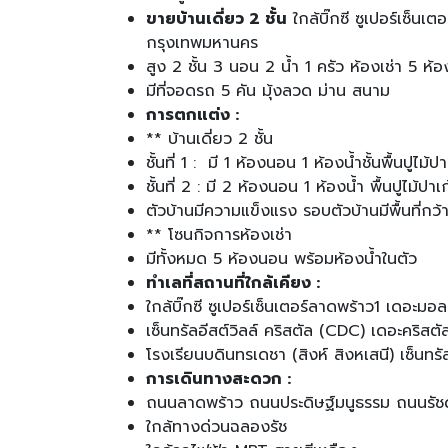
ขายบ้านเดี่ยว 2 ชั้น
ใกล้บิ๊กซี ซูเปอร์เซ
กรุงเทพมหานคร
สูง 2 ชั้น 3 นอน 2 น้ำ 1 ครัว ห้องเช่า 5 ห้อ
มีที่จอดรถ 5 คัน มุ้งลวด ม่าน สนาม
การตกแต่ง :
** บ้านเดี่ยว 2 ชั้น
ชั้นที่ 1 : มี 1 ห้องนอน 1 ห้องน้ำชั้นพื้นปูไม้ปา
ชั้นที่ 2 : มี 2 ห้องนอน 1 ห้องน้ำ พื้นปูไม้ปา
ตัวบ้านมีความแข็งแรง รอบตัวบ้านมีพื้นที่กว
** โซนกิจการห้องเช่า
มีทั้งหมด 5 ห้องนอน พร้อมห้องน้ำในตัว
ทำเลที่สถานที่ใกล้เคียง :
ใกล้บิ๊กซี ซูเปอร์เซ็นเตอร์ลาดพร้าว1 เดอะ
เซ็นทรัลอีสต์วิลล์ คริสตัล (CDC) เดอะคริส
โรงเรียนบดินทรเดชา (สิงห์ สิงหเสนี) เซ็นทร
การเดินทางสะดวก :
ถนนลาดพร้าว ถนนประดิษฐ์มนูธรรม ถนนรัช
ใกล้ทางด่วนฉลองรัช