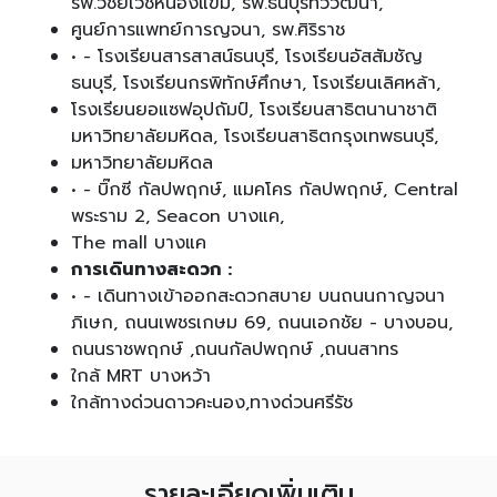
รพ.วิชัยเวชหนองแขม, รพ.ธนบุรีทวีวัฒนา,
ศูนย์การแพทย์การญจนา, รพ.ศิริราช
• - โรงเรียนสารสาสน์ธนบุรี, โรงเรียนอัสสัมชัญ
ธนบุรี, โรงเรียนกรพิทักษ์ศึกษา, โรงเรียนเลิศหล้า,
โรงเรียนยอแซฟอุปถัมป์, โรงเรียนสาธิตนานาชาติ
มหาวิทยาลัยมหิดล, โรงเรียนสาธิตกรุงเทพธนบุรี,
มหาวิทยาลัยมหิดล
• - บิ๊กซี กัลปพฤกษ์, แมคโคร กัลปพฤกษ์, Central
พระราม 2, Seacon บางแค,
The mall บางแค
การเดินทางสะดวก :
• - เดินทางเข้าออกสะดวกสบาย บนถนนกาญจนา
ภิเษก, ถนนเพชรเกษม 69, ถนนเอกชัย - บางบอน,
ถนนราชพฤกษ์ ,ถนนกัลปพฤกษ์ ,ถนนสาทร
ใกล้ MRT บางหว้า
ใกล้ทางด่วนดาวคะนอง,ทางด่วนศรีรัช
รายละเอียดเพิ่มเติม