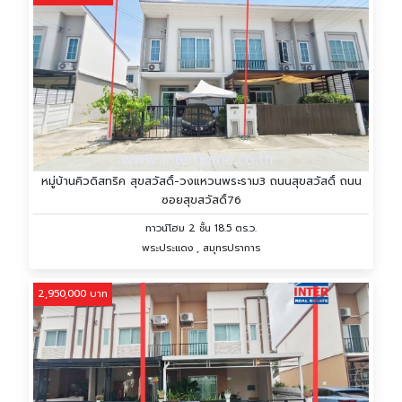
หมู่บ้านคิวดิสทริค สุขสวัสดิ์-วงแหวนพระราม3 ถนนสุขสวัสดิ์ ถนน
ซอยสุขสวัสดิ์76
ทาวน์โฮม 2 ชั้น 18.5 ตร.ว.
พระประแดง , สมุทรปราการ
2,950,000 บาท