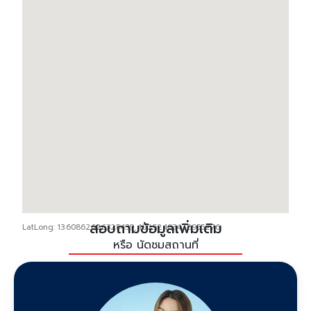
สอบถามข้อมูลเพิ่มเติม
LatLong: 13.60862626325439, 100.52403428955276
หรือ นัดชมสถานที่