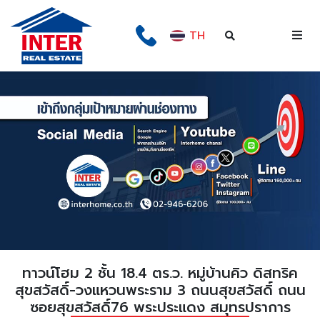
TH
ทาวน์โฮม 2 ชั้น 18.4 ตร.ว. หมู่บ้านคิว ดิสทริค
สุขสวัสดิ์-วงแหวนพระราม 3 ถนนสุขสวัสดิ์ ถนน
ซอยสุขสวัสดิ์76 พระประแดง สมุทรปราการ