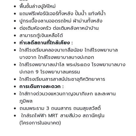
พื้นชั้นล่างปูให้ใหม่
แถมฟรีเฟอร์นิเจอร์ทั้งหลัง ปั้มน้ำ แท้งค์น้ำ
ปูกระเบื้องลานจอดรถใหม่ ผ้าม่านทั้งหลัง
ต่อเติมห้องครัว ต่อเติมหลังคาหน้าบ้าน
สามารถกู้เงินเหลือได้
ทำเลดีสถานที่ใกล้เคียง :
ใกล้โรงเรียนคลองนาเกลือน้อย ใกล้โรงพยาบาล
บางจาก ใกล้โรงพยาบาลบางปะกอก
ใกล้โรงพยาบาลเปาโล พระประแดง โรงพยาบาลบาง
ปะกอก 9 โรงพยาบาลนครธน
ใกล้โรงเรียนสารสาสน์ประชาอุทิศวิทยาคาร
การเดินทางสะดวก :
ใกล้ทางด่วนวงแหวนกาญจนาภิเษก และสะพาน
ภูมิพล
ถนนพระราม 3 ถนนสาทร ถนนสุขสวัสดิ์
ใกล้รถไฟฟ้า MRT สายสีม่วง สถานีครุใน
(โครงการในอนาคต)