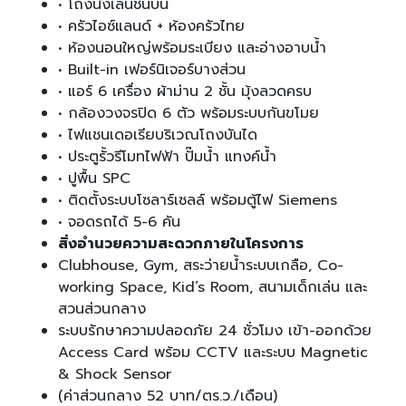
• โถงนั่งเล่นชั้นบน
• ครัวไอซ์แลนด์ + ห้องครัวไทย
• ห้องนอนใหญ่พร้อมระเบียง และอ่างอาบน้ำ
• Built-in เฟอร์นิเจอร์บางส่วน
• แอร์ 6 เครื่อง ผ้าม่าน 2 ชั้น มุ้งลวดครบ
• กล้องวงจรปิด 6 ตัว พร้อมระบบกันขโมย
• ไฟแชนเดอเรียบริเวณโถงบันได
• ประตูรั้วรีโมทไฟฟ้า ปั๊มน้ำ แทงค์น้ำ
• ปูพื้น SPC
• ติดตั้งระบบโซลาร์เซลล์ พร้อมตู้ไฟ Siemens
• จอดรถได้ 5-6 คัน
สิ่งอำนวยความสะดวกภายในโครงการ
Clubhouse, Gym, สระว่ายน้ำระบบเกลือ, Co-
working Space, Kid’s Room, สนามเด็กเล่น และ
สวนส่วนกลาง
ระบบรักษาความปลอดภัย 24 ชั่วโมง เข้า-ออกด้วย
Access Card พร้อม CCTV และระบบ Magnetic
& Shock Sensor
(ค่าส่วนกลาง 52 บาท/ตร.ว./เดือน)