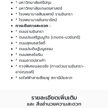
* มหาวิทยาลัยศรีปทุม
* มหาวิทยาลัยเกษตรศาสตร์
* โรงพยาบาลสินแพทย์ รามอินทรา
* โรงพยาบาลอินทรารัตน์
การเดินทางสะดวก :
* ถนนรามอินทรา
* ถนนประเสริฐมนูกิจ (เกษตร-นวมินทร์)
* ถนนสุคนธสวัสดิ์
* ถนนประดิษฐ์มนูธรรม
* ถนนพหลโยธิน
* ถนนลาดปลาเค้า
* ทางพิเศษฉลองรัช (ทางด่วนรามอินทรา-
อาจณรงค์)
* รถไฟฟ้าสายสีชมพู สถานีมัยลาภ
รายละเอียดเพิ่มเติม
และ สิ่งอำนวยความสะดวก