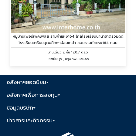
หมู่บ้านเพอร์เฟคเพลส รามคำแหง164 ใกล้โรงเรียนนานาชาติร่วมฤดี
โรงเรียนเตรียมอุดมศึกษาน้อมเกล้า ซอยรามคำแหง164 ถนน
รามคำแหง ถนนซอยรามคำแหง164
บ้านเดี่ยว 2 ชั้น 120.7 ตร.ว.
เขตมีนบุรี , กรุงเทพมหานคร
อสังหาฯยอดนิยม
อสังหาฯเพื่อการลงทุน
ข้อมูลบริษัท
ข่าวสารและกิจกรรม