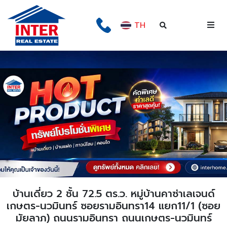
TH
บ้านเดี่ยว 2 ชั้น 72.5 ตร.ว. หมู่บ้านคาซ่าเลเจนด์
เกษตร-นวมินทร์ ซอยรามอินทรา14 แยก11/1 (ซอย
มัยลาภ) ถนนรามอินทรา ถนนเกษตร-นวมินทร์