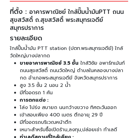
ที่ตั้ง :
อาคารพาณิชย์ ใกล้ปั๊มน้ำมันPTT ถนน
สุขสวัสดิ์ ถ.สุขสวัสดิ์ พระสมุทรเจดีย์
สมุทรปราการ
รายละเอียด
ใกล้ปั๊มน้ำมัน PTT station (ปตท.พระสมุทรเจดีย์) ใกล้
วัดใหญ่บางปลากด
ขายอาคารพาณิชย์ 3.5 ชั้น
ใกล้วิชัย อพาร์ทเม้นท์
ถนนสุขสวัสดิ์ ถนนวัดใหญ่ ตำบลในคลองบางปลา
กด อำเภอพระสมุทรเจดีย์ จังหวัดสมุทรปราการ
สูง 3.5 ชั้น 2 นอน 2 น้ำ
มีที่จอดรถ 1 คัน
การตกแต่ง :
โล่ง โปร่ง สบายถ นนกว้างขวาง ทิศตะวันออก
เข้าสอบเพียง 400 เมตร ตึกอายุ 29 ปี
มีที่จอดรถบริเวณหน้าตึก
เหมาะสำหรับซื้อเปิดร้าน,ลงทุน,ปล่อยเช่า ทำเลดี
ทำเลดีสถานที่ใกล้เคียง :