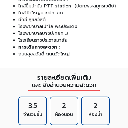
ใกล้ปั๊มน้ำมัน PTT station (ปตท.พระสมุทรเจดีย์)
ใกล้วัดใหญ่บางปลากด
บิ๊กซี สุขสวัสดิ์
โรงพยาบาลเปาโล พระประแดง
โรงพยาบาลบางปะกอก 3
โรงเรียนราชประชาสมาสัย
การเดินทางสะดวก :
ถนนสุขสวัสดิ์ ถนนวัดใหญ่
รายละเอียดเพิ่มเติม
และ สิ่งอำนวยความสะดวก
3.5
2
2
จำนวนชั้น
ห้องนอน
ห้องน้ำ