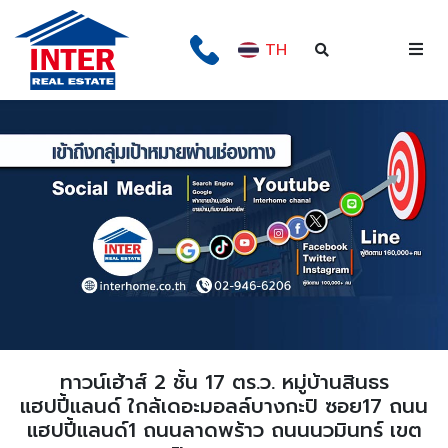
TH
ทาวน์เฮ้าส์ 2 ชั้น 17 ตร.ว. หมู่บ้านสินธร
แฮปปี้แลนด์ ใกล้เดอะมอลล์บางกะปิ ซอย17 ถนน
แฮปปี้แลนด์1 ถนนลาดพร้าว ถนนนวมินทร์ เขต