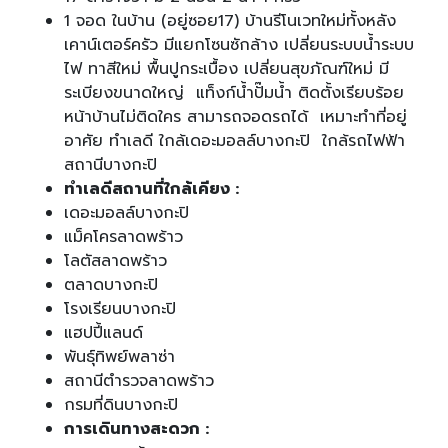
1 จอด ในบ้าน (อยู่ซอย17) บ้านรีโนเวทใหม่ทั้งหลัง
เคาน์เตอร์ครัว มีแยกโซนซักล้าง เปลี่ยนระบบน้ำระบบ
ไฟ ทาสีใหม่ พื้นปูกระเบื้อง เปลี่ยนสุขภัณฑ์ใหม่ มี
ระเบียงขนาดใหญ่ แท็งก์น้ำปั๊มน้ำ ติดตั้งเรียบร้อย
หน้าบ้านไม่ติดใคร สามารถจอดรถได้ เหมาะทำที่อยู่
อาศัย ทำเลดี ใกล้เดอะมอลล์บางกะปิ ใกล้รถไฟฟ้า
สถานีบางกะปิ
ทำเลดีสถานที่ใกล้เคียง :
เดอะมอลล์บางกะปิ
แม็คโครลาดพร้าว
โลตัสลาดพร้าว
ตลาดบางกะปิ
โรงเรียนบางกะปิ
แฮปปี้แลนด์
พันธุ์ทิพย์พลาซ่า
สถานีตำรวจลาดพร้าว
กรมที่ดินบางกะปิ
การเดินทางสะดวก :