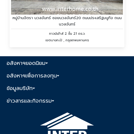
หมู่บ้านจิตรา นวลจันทร์ ซอยนวลจันทร์20 ถนนประเสริฐมนูกิจ ถนน
นวลจันทร์
ทาวน์เฮ้าส์ 2 ชั้น 21 ตร.ว.
เขตบางกะปิ , กรุงเทพมหานคร
อสังหาฯยอดนิยม
อสังหาฯเพื่อการลงทุน
ข้อมูลบริษัท
ข่าวสารและกิจกรรม