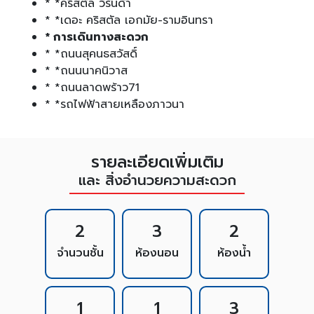
* *คริสตัล วีรันด้า
* *เดอะ คริสตัล เอกมัย-รามอินทรา
* การเดินทางสะดวก
* *ถนนสุคนธสวัสดิ์
* *ถนนนาคนิวาส
* *ถนนลาดพร้าว71
* *รถไฟฟ้าสายเหลืองภาวนา
รายละเอียดเพิ่มเติม
และ สิ่งอำนวยความสะดวก
2
3
2
จำนวนชั้น
ห้องนอน
ห้องน้ำ
1
1
3