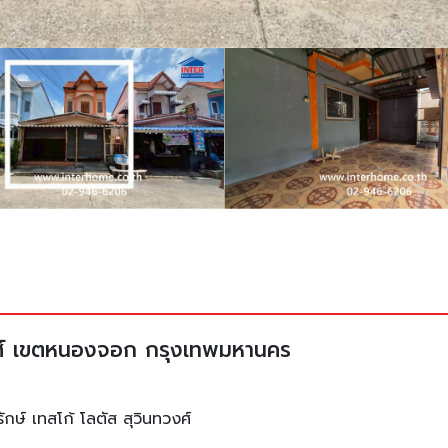
วงศ์ เขตหนองจอก กรุงเทพมหานคร
ษ์ เทสโก้ โลตัส สุวินทวงศ์