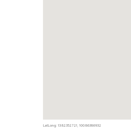
LatLong: 13.82352721, 100.86386932