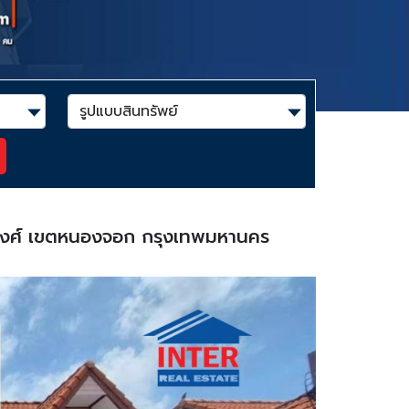
วินทวงศ์ เขตหนองจอก กรุงเทพมหานคร