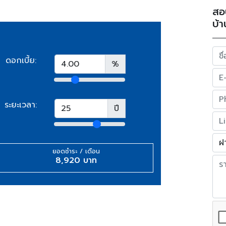
สอ
บ้า
ดอกเบี้ย:
%
ระยะเวลา:
ปี
ยอดชำระ / เดือน
8,920 บาท