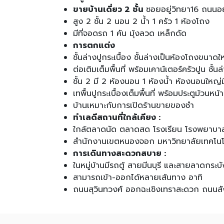
ขายบ้านเดี่ยว 2 ชั้น
ซอยอยู่วิทยา16 ถนนอ
สูง 2 ชั้น 2 นอน 2 น้ำ 1 ครัว 1 ห้องโถง
มีที่จอดรถ 1 คัน มุ้งลวด เหล็กดัด
การตกแต่ง
ชั้นล่างปูกระเบื้อง ชั้นล่างเป็นห้องโถงขนาดให
ต่อเติมเต็มพื้นที่ พร้อมเคาน์เตอร์ครัวปูน ชั้นล่
ชั้น 2 มี 2 ห้องนอน 1 ห้องน้ำ ห้องนอนใหญ่มี
เทพื้นปูกระเบื้องเต็มพื้นที่ พร้อมประตูม้วนหน้
บ้านเหมาะกับการเปิดร้านขายของชำ
ทำเลดีสถานที่ใกล้เคียง :
ใกล้ตลาดนัด ตลาดสด โรงเรียน โรงพยาบาลเสร
สำนักงานเขตหนองจอก มหาวิทยาลัยเทคโน
การเดินทางสะดวกสบาย :
ในหมู่บ้านมีรถตู้ สายมีนบุรี และสายลาดกระบั
สามารถเข้า-ออกได้หลายเส้นทาง อาทิ
ถนนสุวินทวงศ์ ออกฉะเชิงเทราสะดวก ถนนสัง