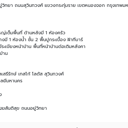
ยู่วิทยา ถนนสุวินทวงศ์ แขวงกระทุ่มราย เขตหนองจอก กรุงเ
ญ่เต็มพื้นที่ ด้านหลังมี 1 ห้องครัว
างมี 1 ห้องน้ำ ชั้น 2 พื้นปูกระเบื้อง ฝ้าทีบาร์
ระเบียงหน้าบ้าน พื้นที่หน้าบ้านต่อเติมหลังคา
าบ้าน
ีรักษ์ เทสโก้ โลตัส สุวินทวงศ์
โลยีมหานคร
ง
ฆสันติสุข ถนนอยู่วิทยา