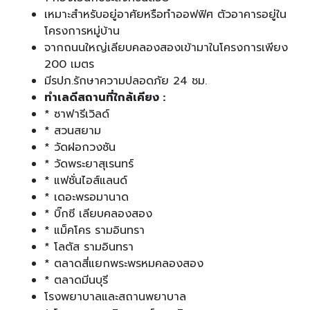
เหมาะสำหรับอยู่อาศัยหรือทำออฟฟิศ ตัวอาคารอยู่ใน
โครงการหมู่บ้าน
จากถนนใหญ่เลียบคลองสองเข้ามาในโครงการเพียง
200 เมตร
มีรปภ.รักษาความปลอดภัย 24 ชม.
ทำเลดีสถานที่ใกล้เคียง :
* ซาฟารีเวิลด์
* สวนสยาม
* วัดฝอกวงซัน
* วัดพระยาสุเรนทร์
* แฟชั่นไอส์แลนด์
* เดอะพรอมานาด
* บิ๊กซี เลียบคลองสอง
* แม็คโคร รามอินทรา
* โลตัส รามอินทรา
* ตลาดสี่แยกพระพรหมคลองสอง
* ตลาดมีนบุรี
โรงพยาบาลและสถานพยาบาล