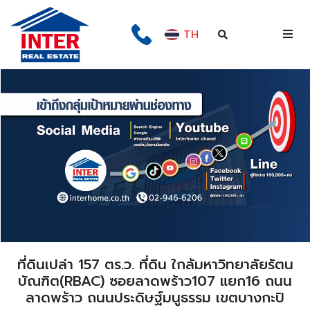
TH
ที่ดินเปล่า 157 ตร.ว. ที่ดิน ใกล้มหาวิทยาลัยรัตน
บัณฑิต(RBAC) ซอยลาดพร้าว107 แยก16 ถนน
ลาดพร้าว ถนนประดิษฐ์มนูธรรม เขตบางกะปิ