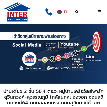
TH
บ้านเดี่ยว 2 ชั้น 58.4 ตร.ว. หมู่บ้านเครือวัลย์พาร์ค
สุวินทวงศ์-สุวรรณภูมิ ใกล้แยกหนองจอก ซอยสุวิ
นทวงศ์64 ถนนฉลองกรุง ถนนสุวินทวงศ์ เขต