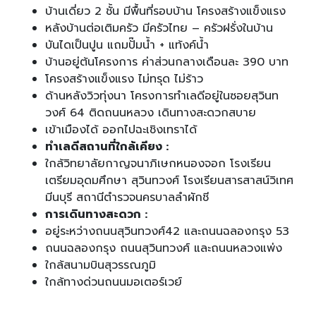
บ้านเดี่ยว 2 ชั้น มีพื้นที่รอบบ้าน โครงสร้างแข็งแรง
หลังบ้านต่อเติมครัว มีครัวไทย – ครัวฝรั่งในบ้าน
บันไดเป็นปูน แถมปั๊มน้ำ + แท้งค์น้ำ
บ้านอยู่ต้นโครงการ ค่าส่วนกลางเดือนละ 390 บาท
โครงสร้างแข็งแรง ไม่ทรุด ไม่ร้าว
ด้านหลังวิวทุ่งนา โครงการทำเลดีอยู่ในซอยสุวินท
วงศ์ 64 ติดถนนหลวง เดินทางสะดวกสบาย
เข้าเมืองได้ ออกไปฉะเชิงเทราได้
ทำเลดีสถานที่ใกล้เคียง :
ใกล้วิทยาลัยกาญจนาภิเษกหนองจอก โรงเรียน
เตรียมอุดมศึกษา สุวินทวงศ์ โรงเรียนสารสาสน์วิเทศ
มีนบุรี สถานีตำรวจนครบาลลำผักชี
การเดินทางสะดวก :
อยู่ระหว่างถนนสุวินทวงศ์42 และถนนฉลองกรุง 53
ถนนฉลองกรุง ถนนสุวินทวงศ์ และถนนหลวงแพ่ง
ใกล้สนามบินสุวรรณภูมิ
ใกล้ทางด่วนถนนมอเตอร์เวย์