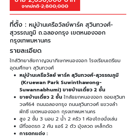
จากปกติ 2,800,000
ที่ตั้ง :
หมู่บ้านเครือวัลย์พาร์ค สุวินทวงศ์-
สุวรรณภูมิ ถ.ฉลองกรุง เขตหนองจอก
กรุงเทพมหานคร
รายละเอียด
ใกล้วิทยาลัยกาญจนาภิเษกหนองจอก โรงเรียนเตรียม
อุดมศึกษา สุวินทวงศ์
หมู่บ้านเครือวัลย์ พาร์ค สุวินทวงศ์-สุวรรณภูมิ
(Kruewan Park Suwinthawong-
Suwannabhumi) ขายบ้านเดี่ยว 2 ชั้น
ขายบ้านเดี่ยว 2 ชั้น
ใกล้แยกหนองจอก ซอยสุวินท
วงศ์64 ถนนฉลองกรุง ถนนสุวินทวงศ์ แขวงลำ
ผักชี เขตหนองจอก กุรงเทพมหานคร
สูง 2 ชั้น 3 นอน 2 น้ำ 2 ครัว 1 ห้องโถงนั่งเล่น
มีที่จอดรถ 2 คัน แอร์ 2 ตัว มุ้งลวด เหล็กดัด
การตกแต่ง :