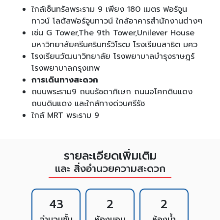
ใกล้เซ็นทรัลพระราม 9 เพียง 180 เมตร ฟอร์จูน
ทาวน์ โลตัสฟอร์จูนทาวน์ ใกล้อาคารสำนักงานต่างๆ
เช่น G Tower,The 9th Tower,Unilever House
มหาวิทยาลัยศรีนครินทร์วิโรฒ โรงเรียนสาธิต มศว
โรงเรียนวัฒนาวิทยาลัย โรงพยาบาลบำรุงราษฎร์
โรงพยาบาลกรุงเทพ
การเดินทางสะดวก
ถนนพระราม9 ถนนรัชดาภิเษก ถนนอโศกดินแดง
ถนนดินแดง และใกล้ทางด่วนศรีรัช
ใกล้ MRT พระราม 9
รายละเอียดเพิ่มเติม
และ สิ่งอำนวยความสะดวก
43
2
2
จำนวนชั้น
ห้องนอน
ห้องน้ำ