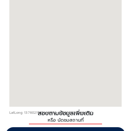
สอบถามข้อมูลเพิ่มเติม
LatLong: 13.760219421465552, 100.56917572664287
หรือ นัดชมสถานที่