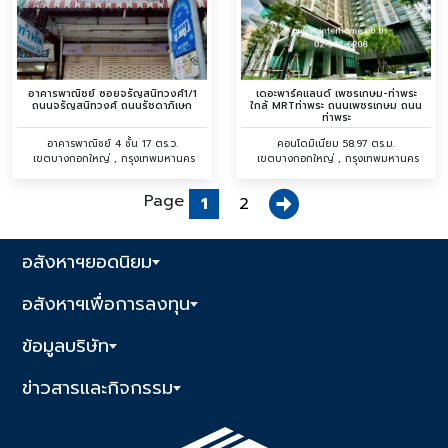
อาคารพาณิชย์ ซอยจรัญสนิทวงศ์1/1
เดอะพาร์คแลนด์ เพชรเกษม-ท่าพระ
ถนนจรัญสนิทวงศ์ ถนนรัชดาภิเษก
ใกล้ MRTท่าพระ ถนนเพชรเกษม ถนน
ท่าพระ
อาคารพาณิชย์ 4 ชั้น 17 ตร.ว.
คอนโดมิเนียม 58.97 ตร.ม.
เขตบางกอกใหญ่ , กรุงเทพมหานคร
เขตบางกอกใหญ่ , กรุงเทพมหานคร
Page
1
2
อสังหาฯยอดนิยม
อสังหาฯเพื่อการลงทุน
ข้อมูลบริษัท
ข่าวสารและกิจกรรม