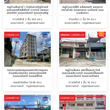
หมู่บ้านสินธานี 1 ใกล้ตลาดปัฐวิกรณ์
หมู่บ้านราณีสิริ คลัสเตอร์1 ซอยลาด
เดอะมอลล์ไลฟ์สโตร์ บางกะปิ ซอยนว
ปลาเค้า43 ถนนเกษตร-นวมินทร์ ถนน
มินทร์93 ถนนนวมินทร์ ถนนประเสริฐ
รามอินทรา
มนูกิจ (เกษตร-นวมินทร์)
ทาวน์เฮ้าส์ 2 ชั้น 16.5 ตร.ว.
บ้านเดี่ยว 2 ชั้น 54 ตร.ว.
เขตบางกะปิ , กรุงเทพมหานคร
เขตลาดพร้าว , กรุงเทพมหานคร
2,100,000 บาท
2,390,000 บาท
2,890,000/
โครงการเคหะชุมชนและบริการชุมชน
หมู่บ้านสินธร แฮปปี้แลนด์ ใกล้
บ้านศรีนวมินทร์2 ซอยนวมินทร์41
เดอะมอลล์บางกะปิ ถนนแฮปปี้แลนด์1
ถนนนวมินทร์ ถนนเสรีไทย
ถนนนวมินทร์ ถนนรามคำแหง
คอนโดมิเนียม 52.65 ตร.ว.
ทาวน์เฮ้าส์ 2 ชั้น 16 ตร.ว.
เขตบางกะปิ , กรุงเทพมหานคร
เขตบางกะปิ , กรุงเทพมหานคร
2,200,000 บาท
6,200,000 บาท