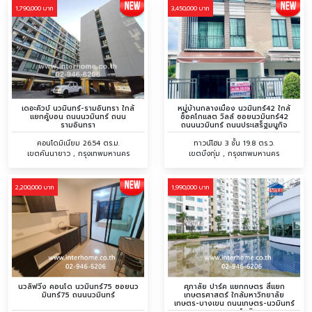
1,790,000 บาท
3,450,000 บาท
เดอะคิวบ์ นวมินทร์-รามอินทรา ใกล้
หมู่บ้านกลางเมือง นวมินทร์42 ใกล้
แยกคู้บอน ถนนนวมินทร์ ถนน
ซ็อคโกแลต วิลล์ ซอยนวมินทร์42
รามอินทรา
ถนนนวมินทร์ ถนนประเสร็ฐมนูกิจ
คอนโดมิเนียม 26.54 ตร.ม.
ทาวน์โฮม 3 ชั้น 19.8 ตร.ว.
เขตคันนายาว , กรุงเทพมหานคร
เขตบึงกุ่ม , กรุงเทพมหานคร
2,200,000 บาท
1,990,000 บาท
นวลิฟวิ่ง คอนโด นวมินทร์75 ซอยนว
ศุภาลัย ปาร์ค แยกกษตร สี่แยก
มินทร์75 ถนนนวมินทร์
เกษตรศาสตร์ ใกล้มหาวิทยาลัย
เกษตร-บางเขน ถนนเกษตร-นวมินทร์
ถนนพหลโยธิน