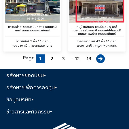
ทาวน์เฮ้าส์ ซอยนวมินทร์111 ถนนนวมิ
หมู่บ้านสินธร แฮปปี้แลนด์ ใกล้
นทร์ ถนนเกษตร-นวมินทร์
เดอะมอลล์บางกะปิ ถนนแฮปปี้แลนด์1
ถนนลาดพร้าว ถนนนวมินทร์
ทาวน์เฮ้าส์ 2 ชั้น 25 ตร.ว.
อาคารพาณิชย์ 4.5 ชั้น 36 ตร.ว.
เขตบางกะปิ , กรุงเทพมหานคร
เขตบางกะปิ , กรุงเทพมหานคร
Page
...
1
2
3
12
13
อสังหาฯยอดนิยม
อสังหาฯเพื่อการลงทุน
ข้อมูลบริษัท
ข่าวสารและกิจกรรม