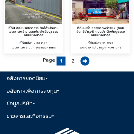
ที่ดิน ซอยนาคนิวาส14 ใกล้สำนักงาน
ที่ดินเปล่า ซอยลาดพร้าว87 (ซอย
เขตลาดพร้าว ถนนประดิษฐ์มนูธรรม
จันทร์อำรุง1) ถนนประดิษซ์มนูธรรม
ถนนนาคนิวาส
ถนนนาคนิวาส
ที่ดินเปล่า 200 ตร.ว.
ที่ดินเปล่า 44 ตร.ว.
เขตลาดพร้าว , กรุงเทพมหานคร
เขตบางกะปิ , กรุงเทพมหานคร
Page
1
2
อสังหาฯยอดนิยม
อสังหาฯเพื่อการลงทุน
ข้อมูลบริษัท
ข่าวสารและกิจกรรม