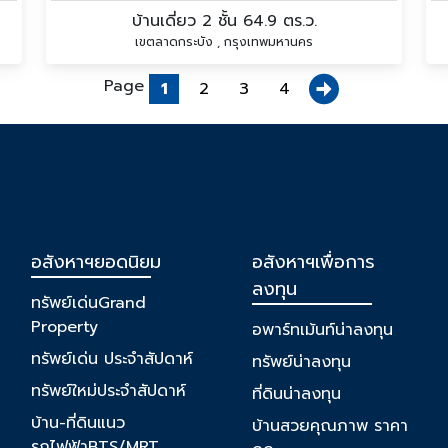
บ้านเดี่ยว 2 ชั้น 64.9 ตร.ว.
เขตลาดกระบัง , กรุงเทพมหานคร
Page
1
2
3
4
อสังหาฯยอดนิยม
อสังหาฯเพื่อการ
ลงทุน
ทรัพย์เด่นGrand
Property
อพาร์ทเม้นท์น่าลงทุน
ทรัพย์เด่น ประจำสัปดาห์
ทรัพย์น่าลงทุน
ทรัพย์ใหม่ประจำสัปดาห์
ที่ดินน่าลงทุน
บ้าน-ที่ดินแนว
บ้านสวยคุณภาพ ราคา
รถไฟฟ้าBTS/MRT