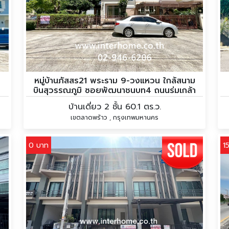
หมู่บ้านภัสสร21 พระราม 9-วงแหวน ใกล้สนาม
บินสุวรรณภูมิ ซอยพัฒนาชนบท4 ถนนร่มเกล้า
ถนนคู่ขนานกาญจนาภิเษก
บ้านเดี่ยว 2 ชั้น 60.1 ตร.ว.
เขตลาดพร้าว , กรุงเทพมหานคร
0 บาท
1