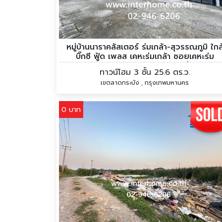
หมู่บ้านนาราคลัสเตอร์ ร่มเกล้า-สุวรรณภูมิ ใกล
บิ๊กซี ฟู้ด เพลส เคหะร่มเกล้า ซอยเคหะร่ม
เกล้า64 ถนนร่มเกล้า ถนนรามคำแหง
ทาวน์โฮม 3 ชั้น 25.6 ตร.ว.
เขตลาดกระบัง , กรุงเทพมหานคร
0 บาท