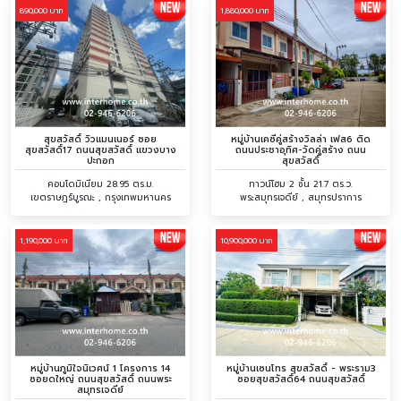
890,000 บาท
1,880,000 บาท
สุขสวัสดิ์ วิวแมนเนอร์ ซอย
หมู่บ้านเคซีคู่สร้างวิลล่า เฟส6 ติด
สุขสวัสดิ์17 ถนนสุขสวัสดิ์ แขวงบาง
ถนนประชาอุทิศ-วัดคู่สร้าง ถนน
ปะกอก
สุขสวัสดิ์
คอนโดมิเนียม 28.95 ตร.ม.
ทาวน์โฮม 2 ชั้น 21.7 ตร.ว.
เขตราษฎร์บูรณะ , กรุงเทพมหานคร
พระสมุทรเจดีย์ , สมุทรปราการ
1,190,000 บาท
10,900,000 บาท
หมู่บ้านภูมิใจนิเวศน์ 1 โครงการ 14
หมู่บ้านเซนโทร สุขสวัสดิ์ - พระราม3
ซอยดใหญ่ ถนนสุขสวัสดิ์ ถนนพระ
ซอยสุขสวัสดิ์64 ถนนสุขสวัสดิ์
สมุทรเจดีย์