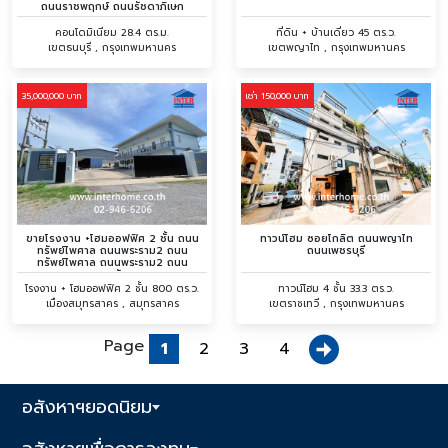
ถนนราชพฤกษ์ ถนนรัชดาภิเษก
คอนโดมิเนียม 28.4 ตร.ม.
ที่ดิน + บ้านเดี่ยว 45 ตร.ว.
เขตธนบุรี , กรุงเทพมหานคร
เขตพญาไท , กรุงเทพมหานคร
35,000,000 บาท
เช่า 150,000 บาท
ขายโรงงาน +โฮมออฟฟิศ 2 ชั้น ถนน
ทาวน์โฮม ซอยโกลิต ถนนพญาไท
ทรัพย์ไพศาล ถนนพระราม2 ถนน
ถนนเพชรบุรี
ทรัพย์ไพศาล ถนนพระราม2 ถนน
เอกชัย
โรงงาน + โฮมออฟฟิศ 2 ชั้น 800 ตร.ว.
ทาวน์โฮม 4 ชั้น 33.3 ตร.ว.
เมืองสมุทรสาคร , สมุทรสาคร
เขตราชเทวี , กรุงเทพมหานคร
Page
1
2
3
4
อสังหาฯยอดนิยม