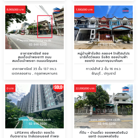
8,900,000 บาท
1,500,000 บาท
อาคารพาณิชย์ ซอย
หมู่บ้านฟ้ารังสิต คลอง4 ใกล้โฮมโปร
สมเด็จเจ้าพระยา11 ถนน
มาร์เก็ตวิลเลจ รังสิต ซอยบ้านฟ้า
สมเด็จเจ้าพระยา ถนนเจริญนคร
ซอย10 ถนนกาญจนาภิเษก
อาคารพาณิชย์ 3.5 ชั้น 13.7 ตร.ว.
ทาวน์เฮ้าส์ 2 ชั้น 16 ตร.ว.
เขตคลองสาน , กรุงเทพมหานคร
ธัญบุรี , ปทุมธานี
0 บาท
22,000,000 บาท
LIFEสาทร เซียรร์รา ซอยวัด
ที่ดิน + บ้านเดี่ยว ซอยพหลโยธิน2
กันตะยาราม ใกล้เดอะมอลล์ ท่าพระ
แยก5 ถนนพหลโยธิน