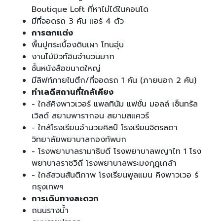
Boutique Loft ที่หาไม่ได้ในคอนโด
มีที่จอดรถ 3 คัน แอร์ 4 ตัว
การตกแต่ง
พื้นปูกระเบื้องดินเผา โทนอุ่น
งานไม้บิวท์อินจำนวนมาก
ชั้นหนังสือขนาดใหญ่
มีลิฟท์ภายในตึก/ที่จอดรถ 1 คัน (ภายนอก 2 คัน)
ทำเลดีสถานที่ใกล้เคียง
- ใกล้คิงพาวเวอร์ แพลทินัม แฟชั่น มอลล์ เซ็นทรัล
เวิลด์ สยามพารากอน สยามสแควร์
- ใกล้โรงเรียนอำนวยศิลป์ โรงเรียนจิตรลดา
วิทยาลัยพยาบาลกองทัพบก
- โรงพยาบาลรามาธิบดี โรงพยาบาลพญาไท 1 โรง
พยาบาลราชวิถี โรงพยาบาลพระมงกุฎเกล้า
- ใกล้สวนสันติภาพ โรงเรียนพูลแมน คิงพาวเวอ ร์
กรุงเทพฯ
การเดินทางสะดวก
ถนนรางน้ำ