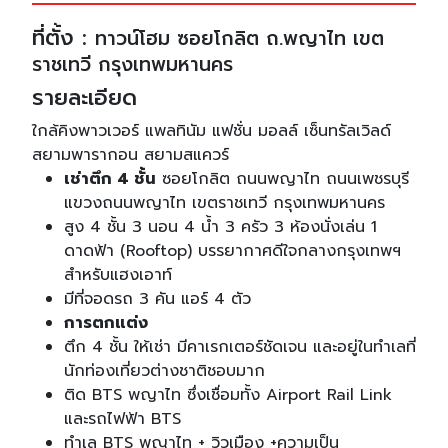
ที่ตั้ง :
ทาวน์โฮม ซอยโกลิต ถ.พญาไท เขต
ราชเทวี กรุงเทพมหานคร
รายละเอียด
ใกล้คิงพาวเวอร์ แพลทินัม แฟชั่น มอลล์ เซ็นทรัลเวิลด์
สยามพารากอน สยามสแควร์
เช่าตึก 4 ชั้น
ซอยโกลิต ถนนพญาไท ถนนเพชรบุรี
แขวงถนนพญาไท เขตราชเทวี กรุงเทพมหานคร
สูง 4 ชั้น 3 นอน 4 น้ำ 3 ครัว 3 ห้องนั่งเล่น 1
ดาดฟ้า (Rooftop) บรรยากาศดีใจกลางกรุงเทพฯ
สำหรับแฮงเอาท์
มีที่จอดรถ 3 คัน แอร์ 4 ตัว
การตกแต่ง
ตึก 4 ชั้น ให้เช่า มีคาเรกเตอร์ชัดเจน และอยู่ในทำเลที่
นักท่องเที่ยวต่างชาติชอบมาก
ติด BTS พญาไท ซึ่งเชื่อมทั้ง Airport Rail Link
และรถไฟฟ้า BTS
ทำเล BTS พญาไท + วิวเมือง +ความเป็น