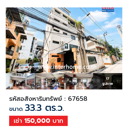
17
รูปภาพ
รหัสอสังหาริมทรัพย์ : 67658
33.3 ตร.ว.
ขนาด
เช่า
150,000
บาท