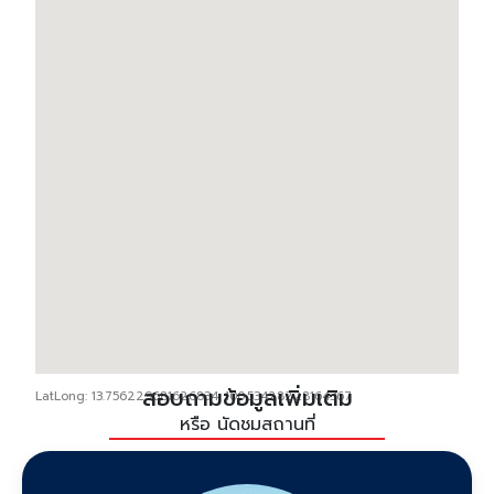
สอบถามข้อมูลเพิ่มเติม
LatLong: 13.756229681626834, 100.53428228164367
หรือ นัดชมสถานที่