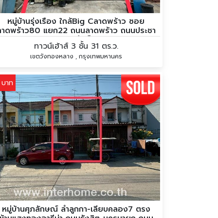
หมู่บ้านรุ่งเรือง ใกล้Big Cลาดพร้าว ซอย
ลาดพร้าว80 แยก22 ถนนลาดพร้าว ถนนประชา
ราษฏร์บำเพ็ญ
ทาวน์เฮ้าส์ 3 ชั้น 31 ตร.ว.
เขตวังทองหลาง , กรุงเทพมหานคร
 บาท
หมู่บ้านศุภลักษณ์ ลำลูกกา-เลียบคลอง7 ตรง