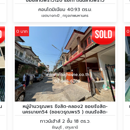
ซอยลาดพร้าว126 แยก1 ถนนลาดพร้าว
คอนโดมิเนียม 40.93 ตร.ม.
เขตบางกะปิ , กรุงเทพมหานคร
0 บาท
0
น
หมู่บ้านวรุณพร รังสิต-คลอง2 ซอยรังสิต-
นครนายก54 (ซอยวรุณพร5 ) ถนนรังสิต-
นครนายก ถนนเลียบคลองรังสิต
ทาวน์เฮ้าส์ 2 ชั้น 18 ตร.ว.
ธัญบุรี , ปทุมธานี