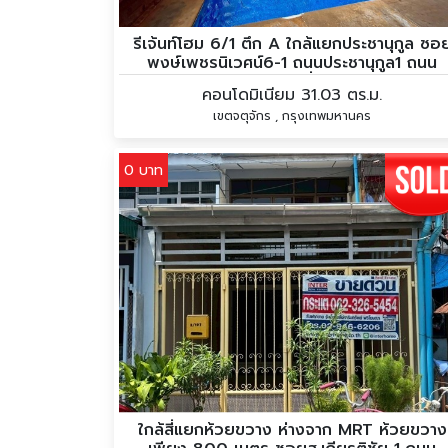
รีเจ้นท์โฮม 6/1 ตึก A ใกล้แยกประชานุกูล ซอ
พงษ์เพชรนิเวศน์6-1 ถนนประชานุกูล1 ถนน
ประชาชื่น
คอนโดมิเนียม 31.03 ตร.ม.
เขตจตุจักร , กรุงเทพมหานคร
0 บาท
ใกล้สี่แยกห้วยขวาง ห่างจาก MRT ห้วยขวาง