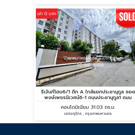
เช่า 0 บาท
รีเจ้นท์โฮม6/1 ตึก A ใกล้แยกประชานุกูล ซอ
พงษ์เพชรนิเวศน์6-1 ถนนประชานุกูล1 ถนน
ประชาชื่น
คอนโดมิเนียม 31.03 ตร.ม.
เขตจตุจักร , กรุงเทพมหานคร