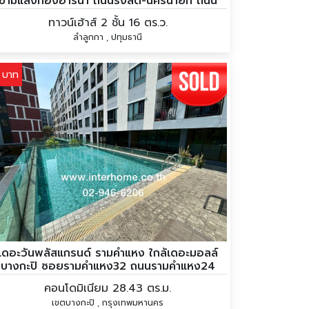
ข้ามแสงทองอารีน่า ถนนรังสิต-นครนายก ถนน
เลียบคลอง7
ทาวน์เฮ้าส์ 2 ชั้น 16 ตร.ว.
ลำลูกกา , ปทุมธานี
 บาท
เดอะวันพลัสแกรนด์ รามคำแหง ใกล้เดอะมอลล์
บางกะปิ ซอยรามคำแหง32 ถนนรามคำแหง24
ถนนหัวหมาก18
คอนโดมิเนียม 28.43 ตร.ม.
เขตบางกะปิ , กรุงเทพมหานคร