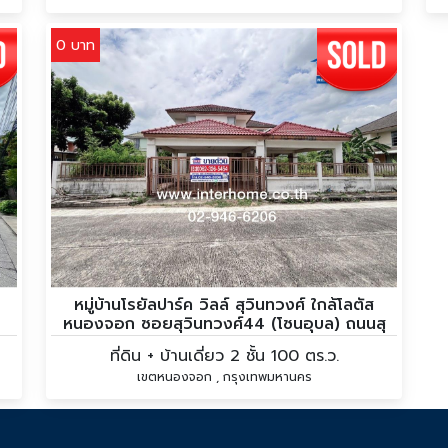
0 บาท
ย
หมู่บ้านโรยัลปาร์ค วิลล์ สุวินทวงศ์ ใกล้โลตัส
หนองจอก ซอยสุวินทวงศ์44 (โซนอุบล) ถนนสุ
วินทวงศ์
ที่ดิน + บ้านเดี่ยว 2 ชั้น 100 ตร.ว.
เขตหนองจอก , กรุงเทพมหานคร