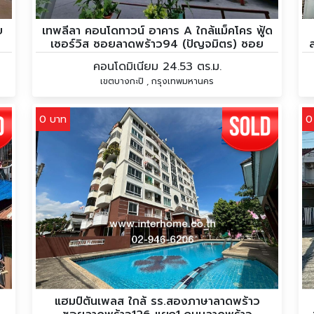
ย
เทพลีลา คอนโดทาวน์ อาคาร A ใกล้แม็คโคร ฟู้ด
เซอร์วิส ซอยลาดพร้าว94 (ปัญจมิตร) ซอย
พระยาประเสริฐ ถนนลาดพร้าว
คอนโดมิเนียม 24.53 ตร.ม.
เขตบางกะปิ , กรุงเทพมหานคร
0 บาท
0
แฮมป์ตันเพลส ใกล้ รร.สองภาษาลาดพร้าว