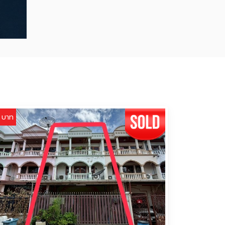
ย
 บาท