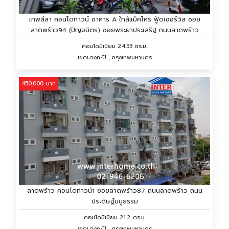
เทพลีลา คอนโดทาวน์ อาคาร A ใกล้แม็คโคร ฟู้ดเซอร์วิส ซอย
ลาดพร้าว94 (ปัญจมิตร) ซอยพระยาประเสริฐ ถนนลาดพร้าว
คอนโดมิเนียม 24.53 ตร.ม.
เขตบางกะปิ , กรุงเทพมหานคร
450,000 บาท
ลาดพร้าว คอนโดทาวน์1 ซอยลาดพร้าว87 ถนนลาดพร้าว ถนน
ประดิษฐ์มนูธรรม
คอนโดมิเนียม 21.2 ตร.ม.
เขตบางกะปิ , กรุงเทพมหานคร