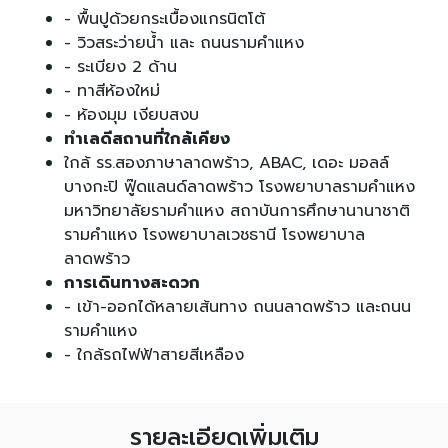
- พื้นปูด้วยกระเบื้องแกรนิตโต้
- วิวสระว่ายน้ำ และ ถนนรามคำแหง
- ระเบียง 2 ด้าน
- ทาสีห้องใหม่
- ห้องมุม เงียบสงบ
ทำเลดีสถานที่ใกล้เคียง
ใกล้ รร.สองภาษาลาดพร้าว, ABAC, เดอะ มอลล์
บางกะปิ ฟู๊ดแลนด์ลาดพร้าว โรงพยาบาลรามคำแหง
มหาวิทยาลัยรามคำแหง สถาบันการศึกษานานาชาติ
รามคำแหง โรงพยาบาลเวชธานี โรงพยาบาล
ลาดพร้าว
การเดินทางสะดวก
- เข้า-ออกได้หลายเส้นทาง ถนนลาดพร้าว และถนน
รามคำแหง
- ใกล้รถไฟฟ้าสายสีเหลือง
รายละเอียดเพิ่มเติม