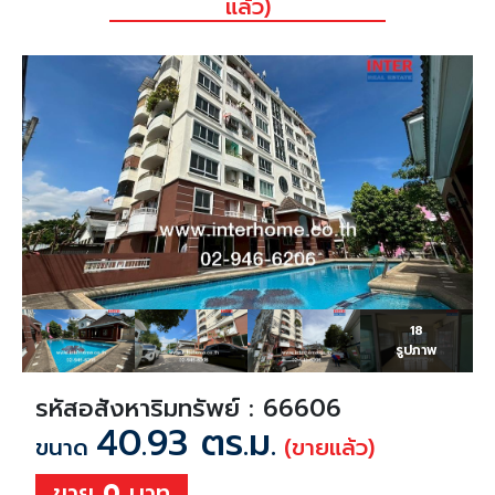
แล้ว)
18
รูปภาพ
รหัสอสังหาริมทรัพย์ : 66606
40.93 ตร.ม.
ขนาด
(ขายแล้ว)
ขาย
0
บาท