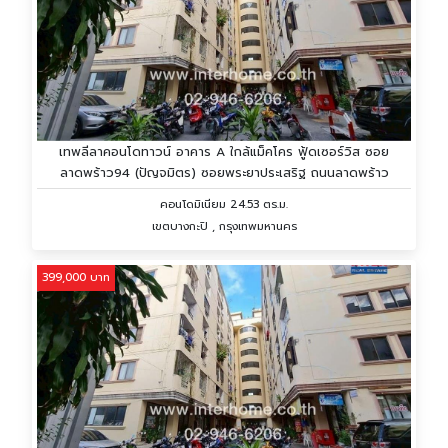
เทพลีลาคอนโดทาวน์ อาคาร A ใกล้แม็คโคร ฟู้ดเซอร์วิส ซอย
ลาดพร้าว94 (ปัญจมิตร) ซอยพระยาประเสริฐ ถนนลาดพร้าว
คอนโดมิเนียม 24.53 ตร.ม.
เขตบางกะปิ , กรุงเทพมหานคร
399,000 บาท