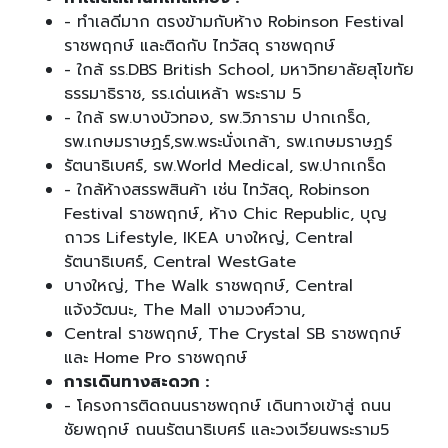
- ทำเลดีมาก ตรงข้ามกับห้าง Robinson Festival
ราชพฤกษ์ และติดกับ ไทวัสดุ ราชพฤกษ์
- ใกล้ รร.DBS British School, มหาวิทยาลัยสุโขทัย
ธรรมาธิราช, รร.เด่นเหล้า พระราม 5
- ใกล้ รพ.บางบัวทอง, รพ.วิภาราม ปากเกร็ด,
รพ.เกษมราษฏร์,รพ.พระนั่งเกล้า, รพ.เกษมราษฏร์
รัตนาธิเบศร์, รพ.World Medical, รพ.ปากเกร็ด
- ใกล้ห้างสรรพสินค้า เช่น ไทวัสดุ, Robinson
Festival ราชพฤกษ์, ห้าง Chic Republic, บุญ
ถาวร Lifestyle, IKEA บางใหญ่, Central
รัตนาธิเบศร์, Central WestGate
บางใหญ่, The Walk ราชพฤกษ์, Central
แจ้งวัฒนะ, The Mall งามวงศ์วาน,
Central ราชพฤกษ์, The Crystal SB ราชพฤกษ์
และ Home Pro ราชพฤกษ์
การเดินทางสะดวก :
- โครงการติดถนนราชพฤกษ์ เดินทางเข้าสู่ ถนน
ชัยพฤกษ์ ถนนรัตนาธิเบศร์ และวงเวียนพระราม5