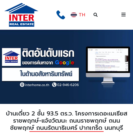
TH
บ้านเดี่ยว 2 ชั้น 93.5 ตร.ว. โครงการเดอะเมเธียส
ราชพฤกษ์-แจ้งวัฒนะ ถนนราชพฤกษ์ ถนน
ชัยพฤกษ์ ถนนรัตนาธิเบศร์ ปากเกร็ด นนทบุรี