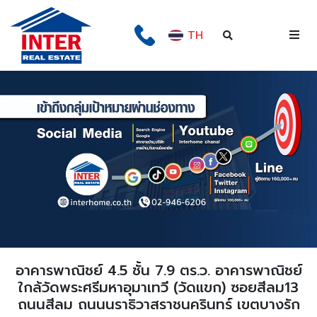
TH
อาคารพาณิชย์ 4.5 ชั้น 7.9 ตร.ว. อาคารพาณิชย์
ใกล้วัดพระศรีมหาอุมาเทวี (วัดแขก) ซอยสีลม13
ถนนสีลม ถนนนราธิวาสราชนครินทร์ เขตบางรัก