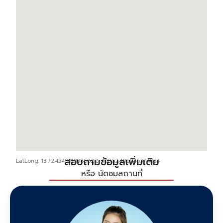
สอบถามข้อมูลเพิ่มเติม
LatLong: 13.724549510986822, 100.52406046374834
หรือ นัดชมสถานที่