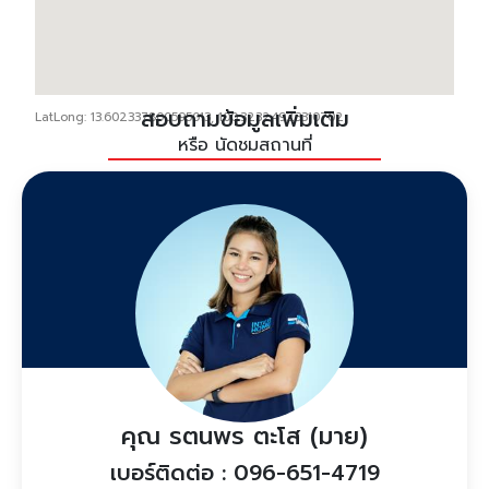
สอบถามข้อมูลเพิ่มเติม
LatLong: 13.602337800595013, 100.32324923310702
หรือ นัดชมสถานที่
คุณ รตนพร ตะโส (มาย)
เบอร์ติดต่อ : 096-651-4719